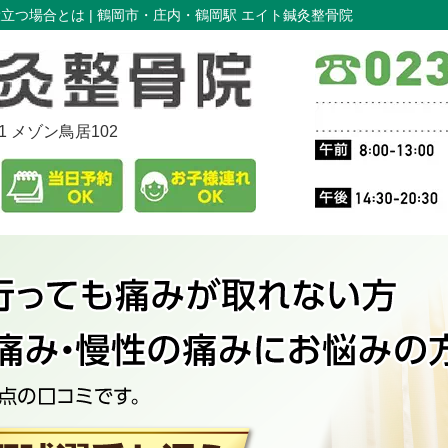
立つ場合とは |
鶴岡市・庄内・鶴岡駅 エイト鍼灸整骨院
11 メゾン鳥居102