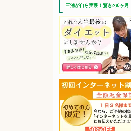
三浦が自ら実践！驚きの6ヶ月
で-20kg！！