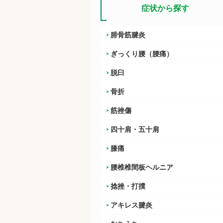
症状から探す
腓骨筋腱炎
ぎっくり腰（腰痛）
脱臼
骨折
筋挫傷
四十肩・五十肩
膝痛
腰椎椎間板ヘルニア
捻挫・打撲
アキレス腱炎